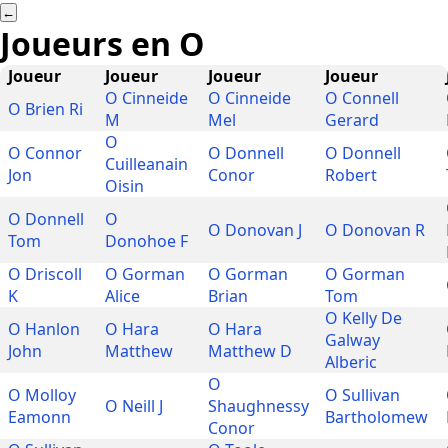
←
Joueurs en
O
Joueur
Joueur
Joueur
Joueur
O Cinneide
O Cinneide
O Connell
O Brien Ri
M
Mel
Gerard
O
O Connor
O Donnell
O Donnell
Cuilleanain
Jon
Conor
Robert
Oisin
O Donnell
O
O Donovan J
O Donovan R
Tom
Donohoe F
O Driscoll
O Gorman
O Gorman
O Gorman
K
Alice
Brian
Tom
O Kelly De
O Hanlon
O Hara
O Hara
Galway
John
Matthew
Matthew D
Alberic
O
O Molloy
O Sullivan
O Neill J
Shaughnessy
Eamonn
Bartholomew
Conor