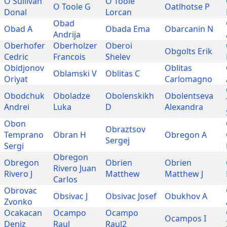
O Sullivan
O Toole
O Toole G
Oatlhotse P
Donal
Lorcan
Obad
Obad A
Obada Ema
Obarcanin N
Andrija
Oberhofer
Oberholzer
Oberoi
Obgolts Erik
Cedric
Francois
Shelev
Obidjonov
Oblitas
Oblamski V
Oblitas C
Oriyat
Carlomagno
Obodchuk
Oboladze
Obolenskikh
Obolentseva
Andrei
Luka
D
Alexandra
Obon
Obraztsov
Temprano
Obran H
Obregon A
Sergej
Sergi
Obregon
Obregon
Obrien
Obrien
Rivero Juan
Rivero J
Matthew
Matthew J
Carlos
Obrovac
Obsivac J
Obsivac Josef
Obukhov A
Zvonko
Ocakacan
Ocampo
Ocampo
Ocampos I
Deniz
Raul
Raul2