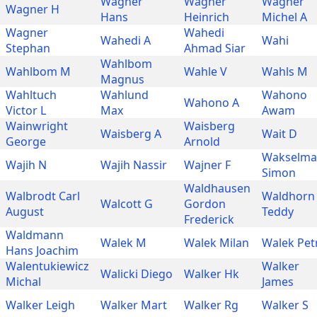
Wagner
Wagner
Wagner
Wagner H
Hans
Heinrich
Michel A
Wagner
Wahedi
Wahedi A
Wahi
Stephan
Ahmad Siar
Wahlbom
Wahlbom M
Wahle V
Wahls M
Magnus
Wahltuch
Wahlund
Wahono
Wahono A
Victor L
Max
Awam
Wainwright
Waisberg
Waisberg A
Wait D
George
Arnold
Wakselm
Wajih N
Wajih Nassir
Wajner F
Simon
Waldhausen
Walbrodt Carl
Waldhorn
Walcott G
Gordon
August
Teddy
Frederick
Waldmann
Walek M
Walek Milan
Walek Pet
Hans Joachim
Walentukiewicz
Walker
Walicki Diego
Walker Hk
Michal
James
Walker Leigh
Walker Mart
Walker Rg
Walker S