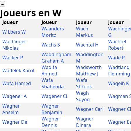
←
Joueurs en
W
Joueur
Joueur
Joueur
Joueur
Waanders
Wach
Wachinge
W Lbers W
Moritz
Markus
G
Wachinger
Wachtel
Wachs S
Wachtel H
Nikolas
Robert
Waddingham
Waddington
Wacker P
Wade R
Graham A
M
Wadifa
Wadsworth
Wadtland
Wadelek Karol
Ahmed
Matthew J
Flemming
Wafa
Wafa
Wafa Hamed
Wageih K
Shahenda
Shrook
Wagh
Wagener A
Wagener Cl
Wagman 
Suyog
Wagner
Wagner
Wagner Carl
Wagner Cl
Anselm
Benjamin
Wagner
Wagner
Wagner De
Wagner E
Dennis
Dinara