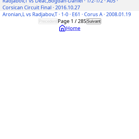
Radjabov,T vs Deac,Bogdan-Daniel · 1/2-1/2 · A05 ·
Corsican Circuit Final · 2016.10.27
Aronian,L vs Radjabov,T · 1-0 · E61 · Corus A · 2008.01.19
Page
1
/
285
Precedent
Suivant
Home