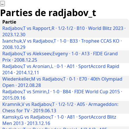
←
Parties de
radjabov_t
Partie
Radjabov,T vs Rapport,R · 1/2-1/2 · B10 · World Blitz 2023 ·
2023.12.30
Ivanchuk,V vs Radjabov,T · 1-0 · B33 · Trophee CCAS KO ·
2008.10.29
Radjabov,T vs Alekseev,Evgeny · 1-0 · A13 · FIDE Grand
Prix · 2008.12.25
Radjabov,T vs Aronian,L · 0-1 · A01 · SportAccord Rapid
2014 · 2014.12.11
Wiedenkeller,M vs Radjabov,T · 0-1 · E70 · 40th Olympiad
Open · 2012.08.28
Radjabov,T vs Smirin,I · 1-0 · B84 · FIDE World Cup 2015 ·
2015.09.16
Kramnik,V vs Radjabov,T · 1/2-1/2 · A05 · Armageddon:
Chess for TV · 2019.06.13
Kamsky,G vs Radjabov,T · 1-0 · A81 · SportAccord Blitz
Men 2013 · 2013.12.16