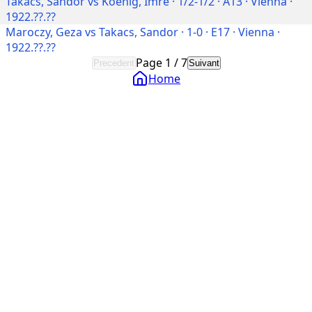
Takacs, Sandor vs Koenig, Imre · 1/2-1/2 · A13 · Vienna ·
1922.??.??
Maroczy, Geza vs Takacs, Sandor · 1-0 · E17 · Vienna ·
1922.??.??
Page
1
/
7
Precedent
Suivant
Home