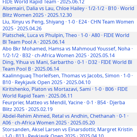
FIDE World Rapid Team · 2025.06.12
Alsemairi, Dalia vs Lau, Chloe Hailey · 1/2-1/2 · B10 · World
Blitz Women 2025 · 2025.12.30
Liu, Xinyu vs Peng, Shiyang · 1-0 · E24 · CHN Team Women
2025 · 2025.04.26
Platschek, Luca vs Phulpin, Theo · 1-0 · A80 · FIDE World
Bl Team Pool A · 2025.06.14
Abo Bkr Mohamed, Hamsa vs Mahmoud Youssef, Noha ·
1/2-1/2 · B32 · ch-Africa Women 2025 · 2025.05.14
Ding, Yihua vs Mani, Sarbartho · 0-1 · D32 · FIDE World Bl
Team Pool B · 2025.06.14
Kaalinnguaq Thorleifsen, Thomas vs Jacobs, Simon · 1-0 ·
B10 · Reykjavik Open 2025 · 2025.04.10
Kiritshenko, Platon vs Mortazavi, Sami · 1-0 · B06 · FIDE
World Rapid Team · 2025.06.11
Feurprier, Matteo vs Mendil, Yacine · 0-1 · B54 · Djerba
Blitz 2025 · 2025.02.19
Abdel-Rehim Ahmed, Retal vs Andhin, Chethanah · 0-1 ·
A06 · ch-Africa Women 2025 · 2025.05.20
Storsanden, Aksel Larsen vs Einarsdottir, Margret Kristin
· 1-0 · B13 · Reykjavik Open 2025 · 2025.04.10