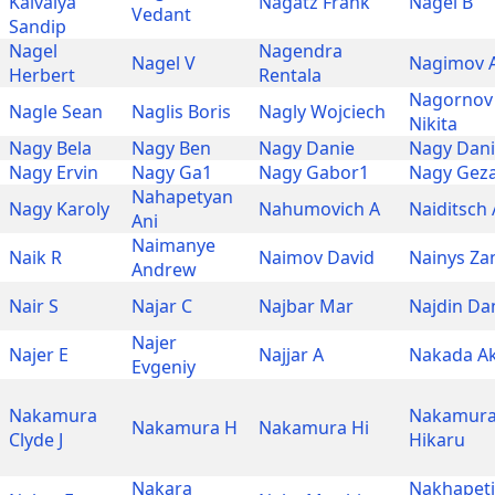
Kaivalya
Nagatz Frank
Nagel B
Vedant
Sandip
Nagel
Nagendra
Nagel V
Nagimov 
Herbert
Rentala
Nagornov
Nagle Sean
Naglis Boris
Nagly Wojciech
Nikita
Nagy Bela
Nagy Ben
Nagy Danie
Nagy Dani
Nagy Ervin
Nagy Ga1
Nagy Gabor1
Nagy Gez
Nahapetyan
Nagy Karoly
Nahumovich A
Naiditsch 
Ani
Naimanye
Naik R
Naimov David
Nainys Za
Andrew
Nair S
Najar C
Najbar Mar
Najdin Dan
Najer
Najer E
Najjar A
Nakada Ak
Evgeniy
Nakamura
Nakamur
Nakamura H
Nakamura Hi
Clyde J
Hikaru
Nakara
Nakhapet