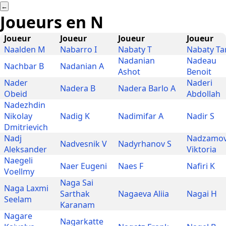
←
Joueurs en
N
Joueur
Joueur
Joueur
Joueur
Naalden M
Nabarro I
Nabaty T
Nabaty Ta
Nadanian
Nadeau
Nachbar B
Nadanian A
Ashot
Benoit
Nader
Naderi
Nadera B
Nadera Barlo A
Obeid
Abdollah
Nadezhdin
Nikolay
Nadig K
Nadimifar A
Nadir S
Dmitrievich
Nadj
Nadzamo
Nadvesnik V
Nadyrhanov S
Aleksander
Viktoria
Naegeli
Naer Eugeni
Naes F
Nafiri K
Voellmy
Naga Sai
Naga Laxmi
Sarthak
Nagaeva Aliia
Nagai H
Seelam
Karanam
Nagare
Nagarkatte